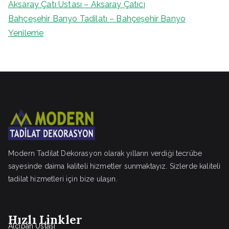
Aksaray Çatı Ustası – Aksaray Çatıcı
Bahçeşehir Banyo Tadilatı – Bahçeşehir Banyo
Yenileme
Modern Tadilat Dekorasyon olarak yılların verdiği tecrübe
sayesinde daima kaliteli hizmetler sunmaktayız. Sizlerde kaliteli
tadilat hizmetleri için bize ulaşın.
Hızlı Linkler
Alçıpan Ustası