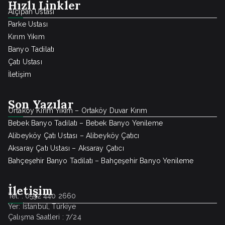
Hızlı Linkler
Alçıpan Ustası
Parke Ustası
Kırım Yıkım
Banyo Tadilatı
Çatı Ustası
İletişim
Son Yazılar
Ortaköy Kırım Yıkım – Ortaköy Duvar Kırım
Bebek Banyo Tadilatı – Bebek Banyo Yenileme
Alibeyköy Çatı Ustası – Alibeyköy Çatıcı
Aksaray Çatı Ustası – Aksaray Çatıcı
Bahçeşehir Banyo Tadilatı – Bahçeşehir Banyo Yenileme
İletişim
Tel. : 0552 440 2660
Yer: İstanbul, Türkiye
Çalışma Saatleri : 7/24