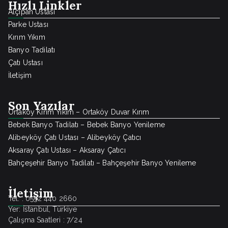
Hızlı Linkler
Alçıpan Ustası
Parke Ustası
Kırım Yıkım
Banyo Tadilatı
Çatı Ustası
İletişim
Son Yazılar
Ortaköy Kırım Yıkım – Ortaköy Duvar Kırım
Bebek Banyo Tadilatı – Bebek Banyo Yenileme
Alibeyköy Çatı Ustası – Alibeyköy Çatıcı
Aksaray Çatı Ustası – Aksaray Çatıcı
Bahçeşehir Banyo Tadilatı – Bahçeşehir Banyo Yenileme
İletişim
Tel. : 0552 440 2660
Yer: İstanbul, Türkiye
Çalışma Saatleri : 7/24