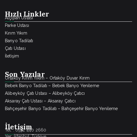
Hızlı Linkler
Alçıpan Ustası
Parke Ustası
Kırım Yıkım
Banyo Tadilatı
Çatı Ustası
İletişim
Son Yazılar
Ortaköy Kırım Yıkım – Ortaköy Duvar Kırım
Bebek Banyo Tadilatı – Bebek Banyo Yenileme
Alibeyköy Çatı Ustası – Alibeyköy Çatıcı
Aksaray Çatı Ustası – Aksaray Çatıcı
Bahçeşehir Banyo Tadilatı – Bahçeşehir Banyo Yenileme
İletişim
Tel. : 0552 440 2660
Yer: İstanbul, Türkiye