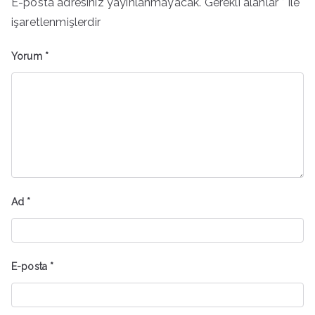
E-posta adresiniz yayınlanmayacak.
Gerekli alanlar
*
ile
işaretlenmişlerdir
Yorum
*
Ad
*
E-posta
*