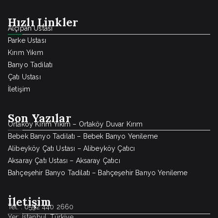
Hızlı Linkler
Alçıpan Ustası
Parke Ustası
Kırım Yıkım
Banyo Tadilatı
Çatı Ustası
İletişim
Son Yazılar
Ortaköy Kırım Yıkım – Ortaköy Duvar Kırım
Bebek Banyo Tadilatı – Bebek Banyo Yenileme
Alibeyköy Çatı Ustası – Alibeyköy Çatıcı
Aksaray Çatı Ustası – Aksaray Çatıcı
Bahçeşehir Banyo Tadilatı – Bahçeşehir Banyo Yenileme
İletişim
Tel. : 0552 440 2660
Yer: İstanbul, Türkiye