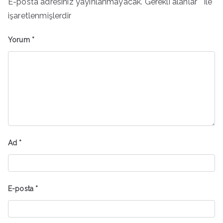
E-posta adresiniz yayınlanmayacak.
Gerekli alanlar
*
ile
işaretlenmişlerdir
Yorum
*
Ad
*
E-posta
*