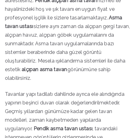
adrestesiniz.
Pendik alçıpan asma tavan
hizmeti ile
hayalinizdeki hoş ve şık tavanı en uygun fiyat ve
profesyonel işçilik ile sizlere tasarlamaktayız.
Asma
tavan ustası
sizlere aynı zaman da alçıpan gergi tavan,
alçıpan havuz, alçıpan göbek uygulamalarını da
sunmaktadır. Asma tavan uygulamalarında bazı
sistemler beraberinde daha güzel görüntü
oluşturabiliriz. Mesela ışıklandırma sistemleri ile daha
estetik
alçıpan asma tavan
görünümüne sahip
olabilirsiniz.
Tavanlar yapı tadilatı dahilinde ayrıca ele alındığında
yapının beşinci duvarı olarak değerlendirilmektedir.
Geçmiş yıllardan günümüze kadar gelen tavan
modelleri, zaman kaybetmeden yapılarda
uygulanıyor.
Pendik asma tavan ustası
, tavandaki
istenmeyen görüntülerin gizlenmesinde ve