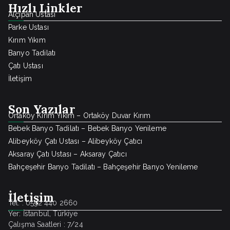
Hızlı Linkler
Alçıpan Ustası
Parke Ustası
Kırım Yıkım
Banyo Tadilatı
Çatı Ustası
İletişim
Son Yazılar
Ortaköy Kırım Yıkım – Ortaköy Duvar Kırım
Bebek Banyo Tadilatı – Bebek Banyo Yenileme
Alibeyköy Çatı Ustası – Alibeyköy Çatıcı
Aksaray Çatı Ustası – Aksaray Çatıcı
Bahçeşehir Banyo Tadilatı – Bahçeşehir Banyo Yenileme
İletişim
Tel. : 0552 440 2660
Yer: İstanbul, Türkiye
Çalışma Saatleri : 7/24