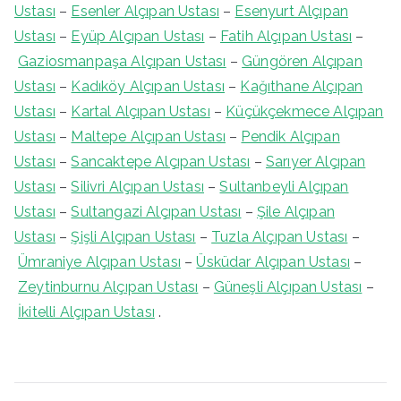
Ustası
–
Esenler Alçıpan Ustası
–
Esenyurt Alçıpan
Ustası
–
Eyüp Alçıpan Ustası
–
Fatih Alçıpan Ustası
–
Gaziosmanpaşa Alçıpan Ustası
–
Güngören Alçıpan
Ustası
–
Kadıköy Alçıpan Ustası
–
Kağıthane Alçıpan
Ustası
–
Kartal Alçıpan Ustası
–
Küçükçekmece Alçıpan
Ustası
–
Maltepe Alçıpan Ustası
–
Pendik Alçıpan
Ustası
–
Sancaktepe Alçıpan Ustası
–
Sarıyer Alçıpan
Ustası
–
Silivri Alçıpan Ustası
–
Sultanbeyli Alçıpan
Ustası
–
Sultangazi Alçıpan Ustası
–
Şile Alçıpan
Ustası
–
Şişli Alçıpan Ustası
–
Tuzla Alçıpan Ustası
–
Ümraniye Alçıpan Ustası
–
Üsküdar Alçıpan Ustası
–
Zeytinburnu Alçıpan Ustası
–
Güneşli Alçıpan Ustası
–
İkitelli Alçıpan Ustası
.