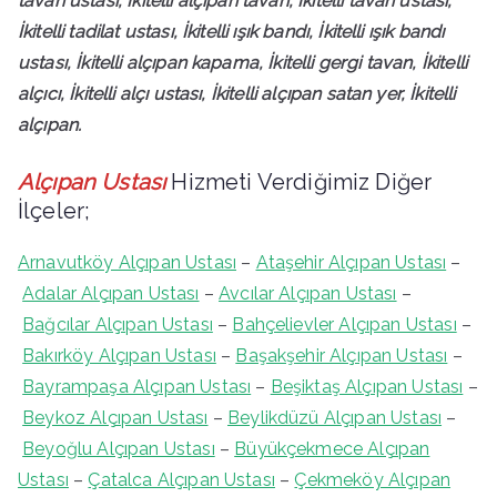
tavan ustası, İkitelli alçıpan tavan, İkitelli tavan ustası,
İkitelli tadilat ustası, İkitelli ışık bandı, İkitelli ışık bandı
ustası, İkitelli alçıpan kapama, İkitelli gergi tavan, İkitelli
alçıcı, İkitelli alçı ustası, İkitelli alçıpan satan yer,
İkitelli
alçıpan.
Alçıpan Ustası
Hizmeti Verdiğimiz Diğer
İlçeler;
Arnavutköy Alçıpan Ustası
–
Ataşehir Alçıpan Ustası
–
Adalar Alçıpan Ustası
–
Avcılar Alçıpan Ustası
–
Bağcılar Alçıpan Ustası
–
Bahçelievler Alçıpan Ustası
–
Bakırköy Alçıpan Ustası
–
Başakşehir Alçıpan Ustası
–
Bayrampaşa Alçıpan Ustası
–
Beşiktaş Alçıpan Ustası
–
Beykoz Alçıpan Ustası
–
Beylikdüzü Alçıpan Ustası
–
Beyoğlu Alçıpan Ustası
–
Büyükçekmece Alçıpan
Ustası
–
Çatalca Alçıpan Ustası
–
Çekmeköy Alçıpan